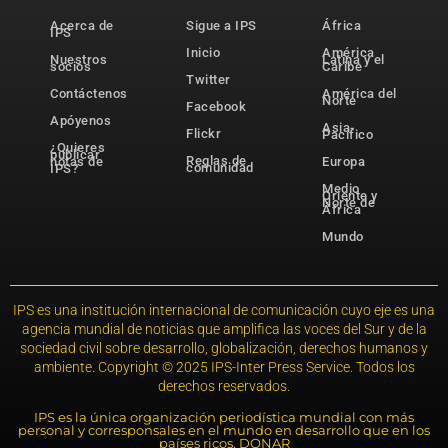
Acerca de
Sigue a IPS
África
IPS
Inicio
América
Nuestros
Latina y el
socios
Caribe
Twitter
Contáctenos
América del
Norte
Facebook
Apóyenos
Asia-
Flickr
Pacífico
¿Quieres
publicar
Reglas de
notas de
Europa
comunidad
IPS?
Medio
Oriente y
Norte de
África
Mundo
IPS es una institución internacional de comunicación cuyo eje es una
agencia mundial de noticias que amplifica las voces del Sur y de la
sociedad civil sobre desarrollo, globalización, derechos humanos y
ambiente. Copyright © 2025 IPS-Inter Press Service. Todos los
derechos reservados.
IPS es la única organización periodística mundial con más
personal y corresponsales en el mundo en desarrollo que en los
países ricos. DONAR