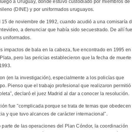
y luego a Uruguay, donde estuvo custodiado por miembros de
 chileno (DINE) y por uniformados uruguayos.
 el 15 de noviembre de 1992, cuando acudió a una comisaría 
ntevideo, a denunciar que había sido secuestrado. De allí fu
os uniformados.
os impactos de bala en la cabeza, fue encontrado en 1995 en
Plata, pero las pericias establecieron que la fecha de muerte
1993.
n (en la investigación), especialmente a los policías que
o. Pienso que el trabajo profesional que realizaron permitió
ta", declaró el juez Madrid al dar a conocer la resolución.
ación fue "complicada porque se trata de temas que obedecen
a y que tuvo alcances de carácter internacional".
 parte de las operaciones del Plan Cóndor, la coordinación