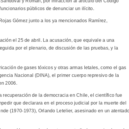
Sandoval y Román, por infracción al artículo del Código
uncionarios públicos de denunciar un ilícito.
ez Rojas Gómez junto a los ya mencionados Ramírez,
gación el 25 de abril. La acusación, que equivale a una
eguida por el plenario, de discusión de las pruebas, y la
bricación de gases tóxicos y otras armas letales, como el gas
igencia Nacional (DINA), el primer cuerpo represivo de la
 en 2006.
recuperación de la democracia en Chile, el científico fue
edir que declarara en el proceso judicial por la muerte del
lende (1970-1973), Orlando Letelier, asesinado en un atentad