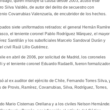
antiago, quien instruye la causa desde 2003, acusó este
uro Silva Valdés, de autor del delito de secuestro con
genio Covarrubias Valenzuela, de encubridor de los hechos.
lpados siete uniformados retirados: el general Hernán Ramír
asco, el teniente coronel Pablo Rodríguez Márquez, el mayor
érez Santillán y los suboficiales Marcelo Sandoval Durán y
civil Raúl Lillo Gutiérrez.
ile en abril de 2006, por solicitud de Madrid, los coroneles
li y el teniente coronel Eduardo Radaelli, fueron formalizado
só al ex auditor del ejército de Chile, Fernando Torres Silva, 
s de Provis, Ramírez, Covarrubias, Silva, Rodríguez, Torres,
rado Mario Cisternas Orellana y a los civiles Nelson Hernánde