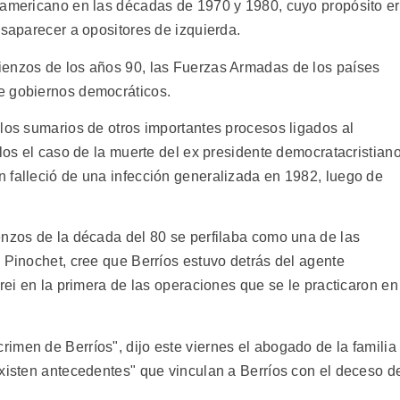
 americano en las décadas de 1970 y 1980, cuyo propósito e
esaparecer a opositores de izquierda.
ienzos de los años 90, las Fuerzas Armadas de los países
e gobiernos democráticos.
 los sumarios de otros importantes procesos ligados al
llos el caso de la muerte del ex presidente democratacristian
 falleció de una infección generalizada en 1982, luego de
enzos de la década del 80 se perfilaba como una de las
 Pinochet, cree que Berríos estuvo detrás del agente
Frei en la primera de las operaciones que se le practicaron en
imen de Berríos", dijo este viernes el abogado de la familia
existen antecedentes" que vinculan a Berríos con el deceso d