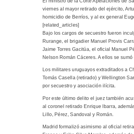
El ministro de la Corte Apelaciones de S
viernes al mayor retirado del ejército, Art
homicidio de Berríos, y al ex general Eu
[related_articles]
Bajo los cargos de secuestro fueron incu
Rurange, el brigadier Manuel Provis Carr
Jaime Torres Gacitúa, el oficial Manuel P
Nelson Román Cáceres. A ellos se sumó el 
Los militares uruguayos extraditados a Ch
Tomás Casella (retirado) y Wellington Sar
por secuestro y asociación ilícita.
Por este último delito el juez también acu
al coronel retirado Enrique Ibarra, ademá
Lillo, Pérez, Sandoval y Román.
Madrid formalizó asimismo al oficial reti