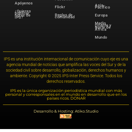
Apóyenos
Asia-
Flickr
Pacífico
¿Quieres
publicar
Reglas de
notas de
Europa
comunidad
IPS?
Medio
Oriente y
Norte de
África
Mundo
IPS es una institución internacional de comunicación cuyo eje es una
agencia mundial de noticias que amplifica las voces del Sur y de la
sociedad civil sobre desarrollo, globalización, derechos humanos y
ambiente. Copyright © 2025 IPS-Inter Press Service. Todos los
derechos reservados.
IPS es la única organización periodística mundial con más
personal y corresponsales en el mundo en desarrollo que en los
países ricos. DONAR
Desarrollo & Hosting: Atiko.Studio