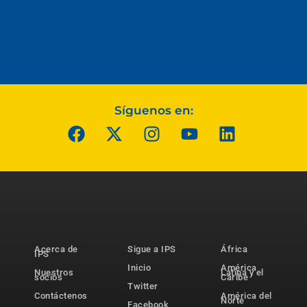
Síguenos en:
Acerca de
Sigue a IPS
África
IPS
Inicio
América
Nuestros
Latina y el
socios
Caribe
Twitter
Contáctenos
América del
Norte
Facebook