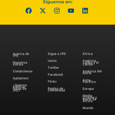
Síguenos en:
Acerca de
Sigue a IPS
África
IPS
Inicio
América
Nuestros
Latina y el
socios
Caribe
Twitter
Contáctenos
América del
Norte
Facebook
Apóyenos
Asia-
Flickr
Pacífico
¿Quieres
publicar
Reglas de
notas de
Europa
comunidad
IPS?
Medio
Oriente y
Norte de
África
Mundo