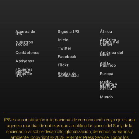
Acerca de
Sigue a IPS
África
IPS
Inicio
América
Nuestros
Latina y el
socios
Caribe
Twitter
Contáctenos
América del
Norte
Facebook
Apóyenos
Asia-
Flickr
Pacífico
¿Quieres
publicar
Reglas de
notas de
Europa
comunidad
IPS?
Medio
Oriente y
Norte de
África
Mundo
IPS es una institución internacional de comunicación cuyo eje es una
agencia mundial de noticias que amplifica las voces del Sur y de la
sociedad civil sobre desarrollo, globalización, derechos humanos y
ambiente. Copyright © 2025 IPS-Inter Press Service. Todos los