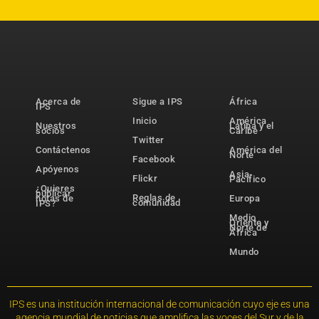
Acerca de
Sigue a IPS
África
IPS
Inicio
América
Nuestros
Latina y el
socios
Caribe
Twitter
Contáctenos
América del
Norte
Facebook
Apóyenos
Asia-
Flickr
Pacífico
¿Quieres
publicar
Reglas de
notas de
Europa
comunidad
IPS?
Medio
Oriente y
Norte de
África
Mundo
IPS es una institución internacional de comunicación cuyo eje es una
agencia mundial de noticias que amplifica las voces del Sur y de la