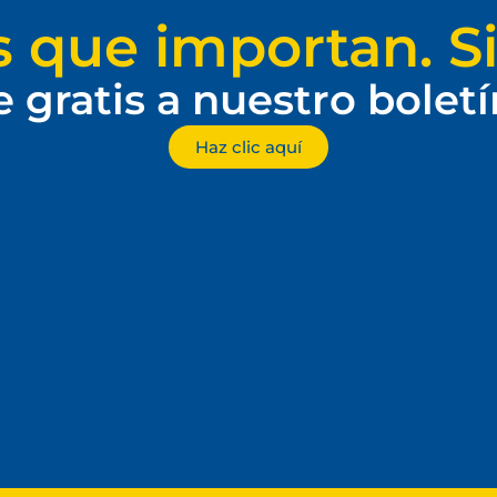
s que importan. Si
e gratis a nuestro bolet
Haz clic aquí