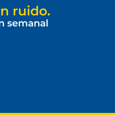
n ruido.
ín semanal