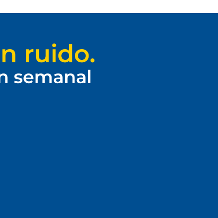
n ruido.
ín semanal