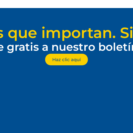
s que importan. Si
e gratis a nuestro bolet
Haz clic aquí