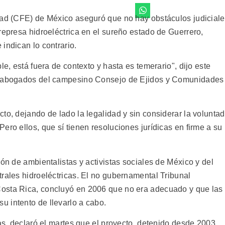
dad (CFE) de México aseguró que no hay obstáculos judicial
represa hidroeléctrica en el sureño estado de Guerrero,
indican lo contrario.
le, está fuera de contexto y hasta es temerario", dijo este
os abogados del campesino Consejo de Ejidos y Comunidades
to, dejando de lado la legalidad y sin considerar la voluntad
ero ellos, que sí tienen resoluciones jurídicas en firme a su
ión de ambientalistas y activistas sociales de México y del
rales hidroeléctricas. El no gubernamental Tribunal
osta Rica, concluyó en 2006 que no era adecuado y que las
 intento de llevarlo a cabo.
ías, declaró el martes que el proyecto, detenido desde 2003,