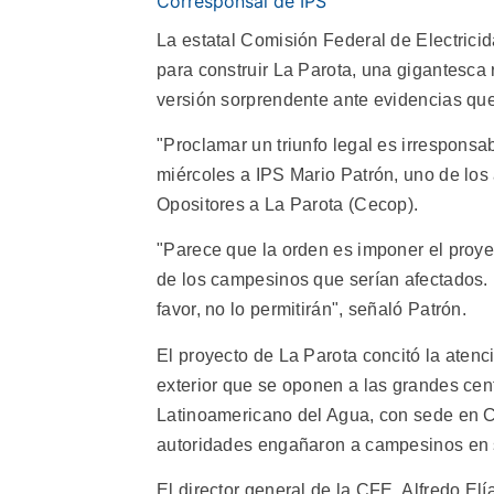
Corresponsal de IPS
La estatal Comisión Federal de Electrici
para construir La Parota, una gigantesca 
versión sorprendente ante evidencias que 
"Proclamar un triunfo legal es irresponsab
miércoles a IPS Mario Patrón, uno de l
Opositores a La Parota (Cecop).
"Parece que la orden es imponer el proyec
de los campesinos que serían afectados. P
favor, no lo permitirán", señaló Patrón.
El proyecto de La Parota concitó la atenc
exterior que se oponen a las grandes cent
Latinoamericano del Agua, con sede en C
autoridades engañaron a campesinos en su
El director general de la CFE, Alfredo El