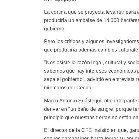
La cortina que se proyecta levantar para
produciría un embalse de 14.000 hectáre
gobierno.
Pero los críticos y algunos investigadore
que produciría además cambios culturales
"Nos asiste la razón legal, cultural y soc
sabemos que hay intereses económicos p
sepa el gobierno", advirtió en entrevist
miembros del Cecop.
Marco Antonio Suástegui, otro integrante
derivar en "un baño de sangre, porque t
principio que nuestras tierras no están e
El director de la CFE insistió en que, gana
con los campesinos hasta lograr su anue