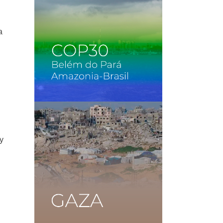
a
y
l