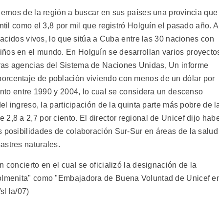
iernos de la región a buscar en sus países una provincia que
ntil como el 3,8 por mil que registró Holguín el pasado año. A
 nacidos vivos, lo que sitúa a Cuba entre las 30 naciones con
iños en el mundo. En Holguín se desarrollan varios proyecto
ras agencias del Sistema de Naciones Unidas, Un informe
orcentaje de población viviendo con menos de un dólar por
iento entre 1990 y 2004, lo cual se considera un descenso
del ingreso, la participación de la quinta parte más pobre de l
2,8 a 2,7 por ciento. El director regional de Unicef dijo hab
s posibilidades de colaboración Sur-Sur en áreas de la salud
astres naturales.
 concierto en el cual se oficializó la designación de la
Colmenita" como "Embajadora de Buena Voluntad de Unicef e
l la/07)