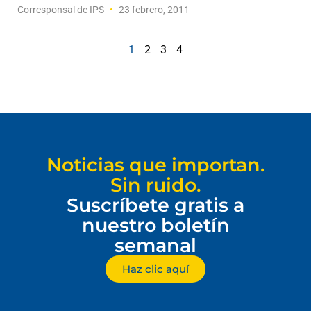
Corresponsal de IPS
23 febrero, 2011
1
2
3
4
Noticias que importan.
Sin ruido.
Suscríbete gratis a
nuestro boletín
semanal
Haz clic aquí