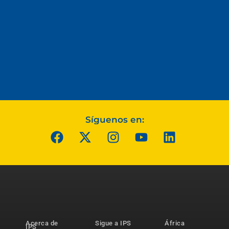
Síguenos en:
Acerca de
Sigue a IPS
África
IPS