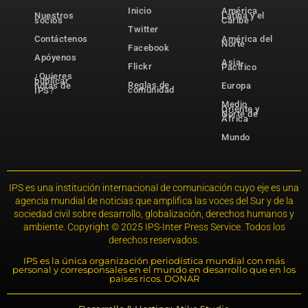
Inicio
América
Nuestros
Latina y el
socios
Caribe
Twitter
Contáctenos
América del
Norte
Facebook
Apóyenos
Asia-
Flickr
Pacífico
¿Quieres
publicar
Reglas de
notas de
Europa
comunidad
IPS?
Medio
Oriente y
Norte de
África
Mundo
IPS es una institución internacional de comunicación cuyo eje es una
agencia mundial de noticias que amplifica las voces del Sur y de la
sociedad civil sobre desarrollo, globalización, derechos humanos y
ambiente. Copyright © 2025 IPS-Inter Press Service. Todos los
derechos reservados.
IPS es la única organización periodística mundial con más
personal y corresponsales en el mundo en desarrollo que en los
países ricos. DONAR