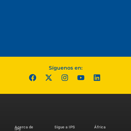
Síguenos en:
Acerca de
Sigue a IPS
África
IPS