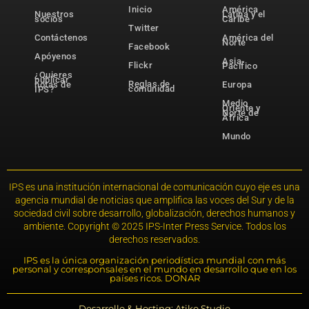
Inicio
América
Nuestros
Latina y el
socios
Caribe
Twitter
Contáctenos
América del
Norte
Facebook
Apóyenos
Asia-
Flickr
Pacífico
¿Quieres
publicar
Reglas de
notas de
Europa
comunidad
IPS?
Medio
Oriente y
Norte de
África
Mundo
IPS es una institución internacional de comunicación cuyo eje es una
agencia mundial de noticias que amplifica las voces del Sur y de la
sociedad civil sobre desarrollo, globalización, derechos humanos y
ambiente. Copyright © 2025 IPS-Inter Press Service. Todos los
derechos reservados.
IPS es la única organización periodística mundial con más
personal y corresponsales en el mundo en desarrollo que en los
países ricos. DONAR
Desarrollo & Hosting: Atiko.Studio