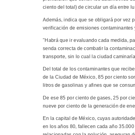
ciento del total) de circular un día entre l
Además, indica que se obligará por vez pr
verificación de emisiones contaminantes y
"Habrá que ir evaluando cada medida, para
senda correcta de combatir la contaminaci
transporte, sin lo cual la ciudad caminarí
Del total de los contaminantes que recib
de la Ciudad de México, 85 por ciento s
litros de gasolinas y afines que se cons
De ese 85 por ciento de gases, 25 por cien
nueve por ciento de la generación de energ
En la capital de México, cuyas autoridad
en los años 80, fallecen cada año 35.00
relacionadas con la polución, aseguran d