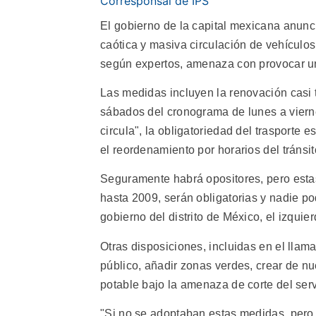
Corresponsal de IPS
El gobierno de la capital mexicana anunc
caótica y masiva circulación de vehículos
según expertos, amenaza con provocar un
Las medidas incluyen la renovación casi to
sábados del cronograma de lunes a viern
circula", la obligatoriedad del trasporte 
el reordenamiento por horarios del tránsi
Seguramente habrá opositores, pero estas
hasta 2009, serán obligatorias y nadie pod
gobierno del distrito de México, el izquie
Otras disposiciones, incluidas en el llam
público, añadir zonas verdes, crear de nu
potable bajo la amenaza de corte del ser
"Si no se adoptaban estas medidas, pero e