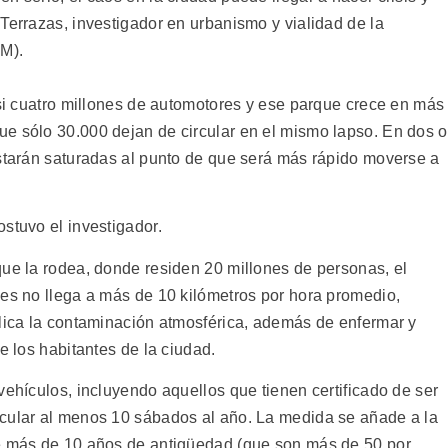
Terrazas, investigador en urbanismo y vialidad de la
M).
asi cuatro millones de automotores y ese parque crece en más
e sólo 30.000 dejan de circular en el mismo lapso. En dos o
estarán saturadas al punto de que será más rápido moverse a
stuvo el investigador.
que la rodea, donde residen 20 millones de personas, el
ues no llega a más de 10 kilómetros por hora promedio,
plica la contaminación atmosférica, además de enfermar y
e los habitantes de la ciudad.
vehículos, incluyendo aquellos que tienen certificado de ser
rcular al menos 10 sábados al año. La medida se añade a la
de más de 10 años de antigüedad (que son más de 50 por