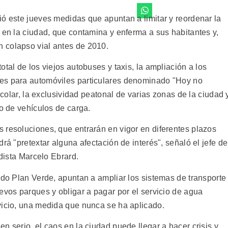
ió este jueves medidas que apuntan a limitar y reordenar la
 en la ciudad, que contamina y enferma a sus habitantes y,
 colapso vial antes de 2010.
tal de los viejos autobuses y taxis, la ampliación a los
es para automóviles particulares denominado "Hoy no
escolar, la exclusividad peatonal de varias zonas de la ciudad 
to de vehículos de carga.
 resoluciones, que entrarán en vigor en diferentes plazos
rá "pretextar alguna afectación de interés", señaló el jefe de
rdista Marcelo Ebrard.
ado Plan Verde, apuntan a ampliar los sistemas de transporte
evos parques y obligar a pagar por el servicio de agua
vicio, una medida que nunca se ha aplicado.
n serio, el caos en la ciudad puede llegar a hacer crisis y