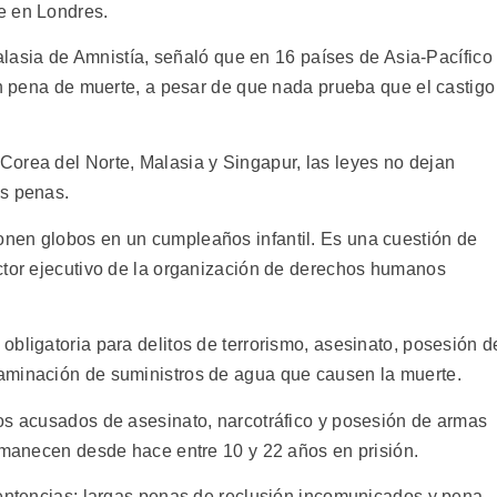
e en Londres.
malasia de Amnistía, señaló que en 16 países de Asia-Pacífico
on pena de muerte, a pesar de que nada prueba que el castigo
orea del Norte, Malasia y Singapur, las leyes no dejan
as penas.
nen globos en un cumpleaños infantil. Es una cuestión de
ctor ejecutivo de la organización de derechos humanos
bligatoria para delitos de terrorismo, asesinato, posesión d
aminación de suministros de agua que causen la muerte.
os acusados de asesinato, narcotráfico y posesión de armas
ermanecen desde hace entre 10 y 22 años en prisión.
sentencias: largas penas de reclusión incomunicados y pena