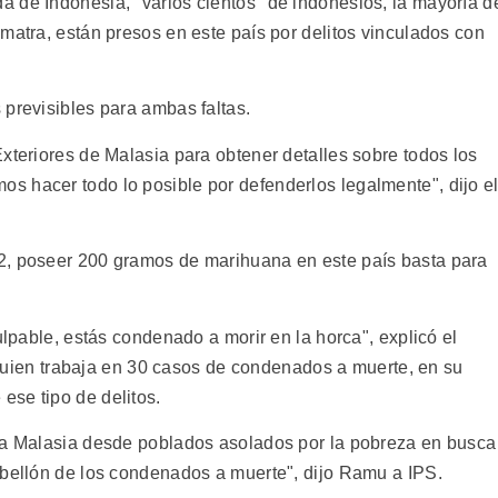
 de Indonesia, "varios cientos" de indonesios, la mayoría d
matra, están presos en este país por delitos vinculados con
.
 previsibles para ambas faltas.
xteriores de Malasia para obtener detalles sobre todos los
 hacer todo lo posible por defenderlos legalmente", dijo e
2, poseer 200 gramos de marihuana en este país basta para
ulpable, estás condenado a morir en la horca", explicó el
en trabaja en 30 casos de condenados a muerte, en su
se tipo de delitos.
n a Malasia desde poblados asolados por la pobreza en busca
abellón de los condenados a muerte", dijo Ramu a IPS.