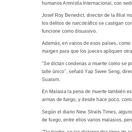
humanos Amnistía Internacional, con sed
Josef Roy Benedict, director de la filial 
los delitos de narcotráfico se castigan c
funcione como disuasivo.
Además, en varios de esos países, como C
margen para que los jueces apliquen otr
"Se dictan condenas a muerte como se po
talle único", señaló Yap Swee Seng, dire
Suaram.
En Malasia la pena de muerte también es o
armas de fuego, y desde hace poco, cont
Según el diario New Straits Times, algun
de fuego, entre ellos varios malasios, p
"De hecho, se les dictaron dos tipos de 