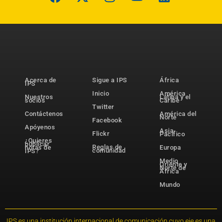
Acerca de
Sigue a IPS
África
IPS
Inicio
América
Nuestros
Latina y el
socios
Caribe
Twitter
Contáctenos
América del
Norte
Facebook
Apóyenos
Asia-
Flickr
Pacífico
¿Quieres
publicar
Reglas de
notas de
Europa
comunidad
IPS?
Medio
Oriente y
Norte de
África
Mundo
IPS es una institución internacional de comunicación cuyo eje es una