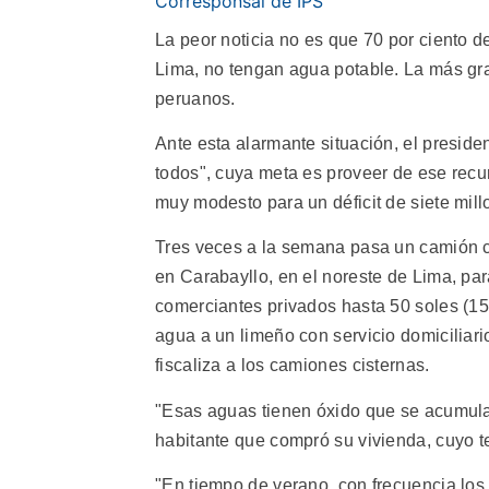
Corresponsal de IPS
La peor noticia no es que 70 por ciento de
Lima, no tengan agua potable. La más gra
peruanos.
Ante esta alarmante situación, el presid
todos", cuya meta es proveer de ese recu
muy modesto para un déficit de siete mil
Tres veces a la semana pasa un camión ci
en Carabayllo, en el noreste de Lima, pa
comerciantes privados hasta 50 soles (15 
agua a un limeño con servicio domiciliar
fiscaliza a los camiones cisternas.
"Esas aguas tienen óxido que se acumula 
habitante que compró su vivienda, cuyo 
"En tiempo de verano, con frecuencia lo