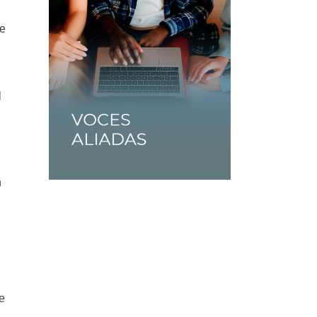
de
l
n
ce