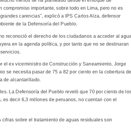
. Mucho menos se ha planteado desde el enfoque de
n compromiso importante, sobre todo en Lima, pero no es
y grandes carencias", explicó a IPS Carlos Alza, defensor
biente de la Defensoría del Pueblo.
no reconoció el derecho de los ciudadanos a acceder al agu
uyera en la agenda política, y por tanto que no se destinaran
servicios.
r el ex viceministro de Construcción y Saneamiento, Jorge
nio se necesita pasar de 75 a 82 por ciento en la cobertura d
a de alcantarillado.
les. La Defensoría del Pueblo reveló que 70 por ciento de lo
, es decir 6,3 millones de peruanos, no cuentan con el
s cifras sobre el tratamiento de aguas residuales son