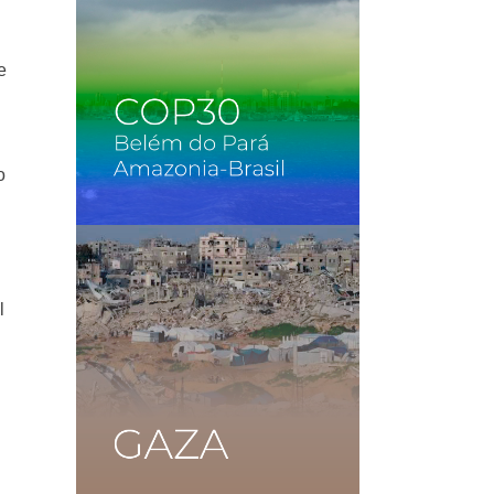
e
o
l