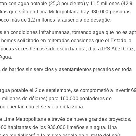
tan con agua potable (25,3 por ciento) y 11,5 millones (42,9
entras que sólo en Lima Metropolitana hay 930.000 personas
n poco más de 1,2 millones la ausencia de desagüe.
s en condiciones infrahumanas, tomando agua que no es ap
hemos solicitado en reiteradas ocasiones que el Estado, a
, pocas veces hemos sido escuchados", dijo a IPS Abel Cruz,
 Agua.
s de barrios sin servicios y asentamientos precarios en toda
agua potable el 2 de septiembre, se comprometió a invertir 6
 millones de dólares) para 160.000 pobladores de
 no cuentan con el servicio en la zona.
 a Lima Metropolitana a través de nueve grandes proyectos,
.000 habitantes de los 930.000 limeños sin agua. Una
 se multiplicará a la misma escala en el resto del país.