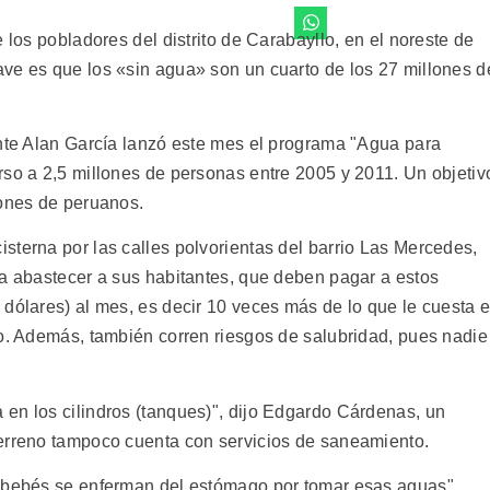
 los pobladores del distrito de Carabayllo, en el noreste de
ve es que los «sin agua» son un cuarto de los 27 millones d
ente Alan García lanzó este mes el programa "Agua para
rso a 2,5 millones de personas entre 2005 y 2011. Un objetiv
lones de peruanos.
sterna por las calles polvorientas del barrio Las Mercedes,
ra abastecer a sus habitantes, que deben pagar a estos
dólares) al mes, es decir 10 veces más de lo que le cuesta e
io. Además, también corren riesgos de salubridad, pues nadie
en los cilindros (tanques)", dijo Edgardo Cárdenas, un
terreno tampoco cuenta con servicios de saneamiento.
s bebés se enferman del estómago por tomar esas aguas",