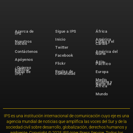
Acerca de
Sigue a IPS
África
IPS
Inicio
América
Nuestros
Latina y el
socios
Caribe
Twitter
Contáctenos
América del
Norte
Facebook
Apóyenos
Asia-
Flickr
Pacífico
¿Quieres
publicar
Reglas de
notas de
Europa
comunidad
IPS?
Medio
Oriente y
Norte de
África
Mundo
IPS es una institución internacional de comunicación cuyo eje es una
agencia mundial de noticias que amplifica las voces del Sur y de la
sociedad civil sobre desarrollo, globalización, derechos humanos y
ambiente. Copyright © 2025 IPS-Inter Press Service. Todos los