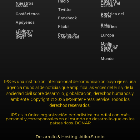
Inicio
América
Nuestros
Latina y el
socios
Caribe
Twitter
Contáctenos
América del
Norte
Facebook
Apóyenos
Asia-
Flickr
Pacífico
¿Quieres
publicar
Reglas de
notas de
Europa
comunidad
IPS?
Medio
Oriente y
Norte de
África
Mundo
IPS es una institución internacional de comunicación cuyo eje es una
agencia mundial de noticias que amplifica las voces del Sur y de la
sociedad civil sobre desarrollo, globalización, derechos humanos y
ambiente. Copyright © 2025 IPS-Inter Press Service. Todos los
derechos reservados.
IPS es la única organización periodística mundial con más
personal y corresponsales en el mundo en desarrollo que en los
países ricos. DONAR
Desarrollo & Hosting: Atiko.Studio