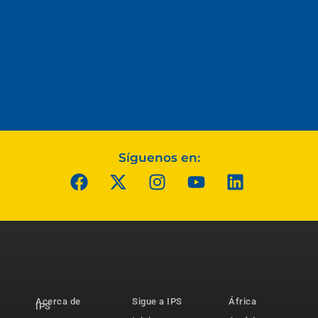
Síguenos en:
Acerca de
Sigue a IPS
África
IPS