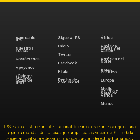
Acerca de
Sigue a IPS
África
IPS
Inicio
América
Nuestros
Latina y el
socios
Caribe
Twitter
Contáctenos
América del
Norte
Facebook
Apóyenos
Asia-
Flickr
Pacífico
¿Quieres
publicar
Reglas de
notas de
Europa
comunidad
IPS?
Medio
Oriente y
Norte de
África
Mundo
IPS es una institución internacional de comunicación cuyo eje es una
agencia mundial de noticias que amplifica las voces del Sur y de la
sociedad civil sobre desarrollo, globalización, derechos humanos y