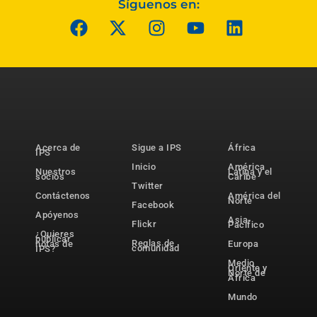
Síguenos en:
Acerca de
Sigue a IPS
África
IPS
Inicio
América
Nuestros
Latina y el
socios
Caribe
Twitter
Contáctenos
América del
Norte
Facebook
Apóyenos
Asia-
Flickr
Pacífico
¿Quieres
publicar
Reglas de
notas de
Europa
comunidad
IPS?
Medio
Oriente y
Norte de
África
Mundo