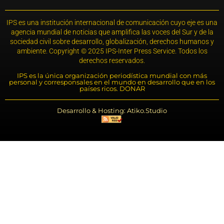
IPS es una institución internacional de comunicación cuyo eje es una
agencia mundial de noticias que amplifica las voces del Sur y de la
sociedad civil sobre desarrollo, globalización, derechos humanos y
ambiente. Copyright © 2025 IPS-Inter Press Service. Todos los
derechos reservados.
IPS es la única organización periodística mundial con más
personal y corresponsales en el mundo en desarrollo que en los
países ricos. DONAR
Desarrollo & Hosting: Atiko.Studio