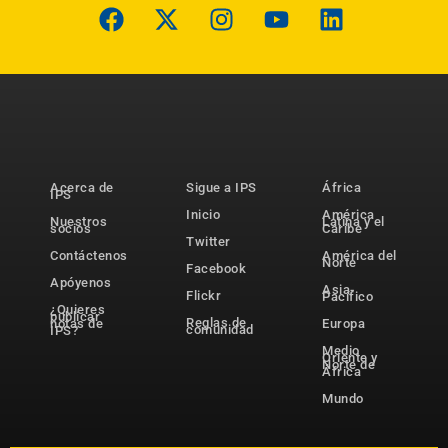
Acerca de
Sigue a IPS
África
IPS
Inicio
América
Nuestros
Latina y el
socios
Caribe
Twitter
Contáctenos
América del
Norte
Facebook
Apóyenos
Asia-
Flickr
Pacífico
¿Quieres
publicar
Reglas de
notas de
Europa
comunidad
IPS?
Medio
Oriente y
Norte de
África
Mundo