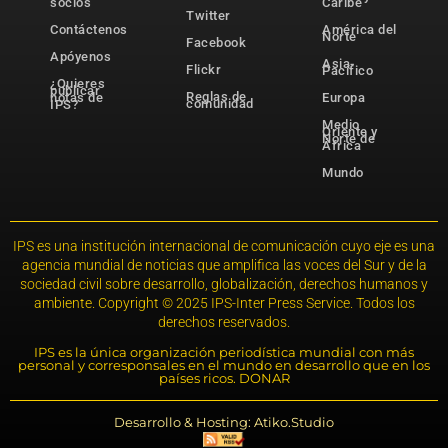
socios
Caribe
Twitter
Contáctenos
América del
Norte
Facebook
Apóyenos
Asia-
Flickr
Pacífico
¿Quieres
publicar
Reglas de
notas de
Europa
comunidad
IPS?
Medio
Oriente y
Norte de
África
Mundo
IPS es una institución internacional de comunicación cuyo eje es una
agencia mundial de noticias que amplifica las voces del Sur y de la
sociedad civil sobre desarrollo, globalización, derechos humanos y
ambiente. Copyright © 2025 IPS-Inter Press Service. Todos los
derechos reservados.
IPS es la única organización periodística mundial con más
personal y corresponsales en el mundo en desarrollo que en los
países ricos. DONAR
Desarrollo & Hosting: Atiko.Studio