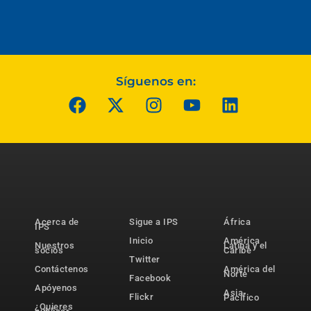
Síguenos en:
Acerca de
Sigue a IPS
África
IPS
Inicio
América
Nuestros
Latina y el
socios
Caribe
Twitter
Contáctenos
América del
Norte
Facebook
Apóyenos
Asia-
Flickr
Pacífico
¿Quieres