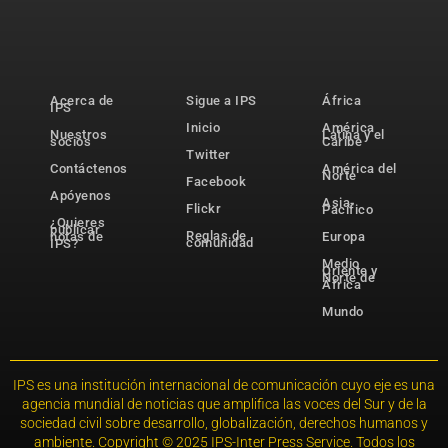
Acerca de
Sigue a IPS
África
IPS
Inicio
América
Nuestros
Latina y el
socios
Caribe
Twitter
Contáctenos
América del
Norte
Facebook
Apóyenos
Asia-
Flickr
Pacífico
¿Quieres
publicar
Reglas de
notas de
Europa
comunidad
IPS?
Medio
Oriente y
Norte de
África
Mundo
IPS es una institución internacional de comunicación cuyo eje es una
agencia mundial de noticias que amplifica las voces del Sur y de la
sociedad civil sobre desarrollo, globalización, derechos humanos y
ambiente. Copyright © 2025 IPS-Inter Press Service. Todos los