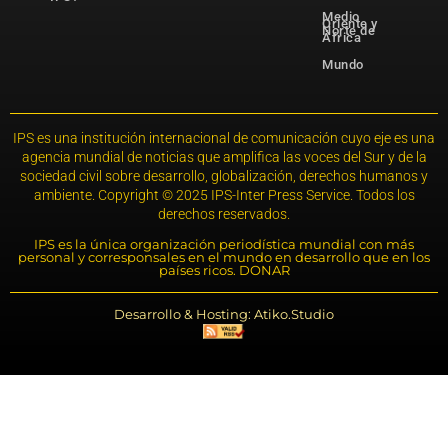
Medio
Oriente y
Norte de
África
Mundo
IPS es una institución internacional de comunicación cuyo eje es una
agencia mundial de noticias que amplifica las voces del Sur y de la
sociedad civil sobre desarrollo, globalización, derechos humanos y
ambiente. Copyright © 2025 IPS-Inter Press Service. Todos los
derechos reservados.
IPS es la única organización periodística mundial con más
personal y corresponsales en el mundo en desarrollo que en los
países ricos. DONAR
Desarrollo & Hosting: Atiko.Studio