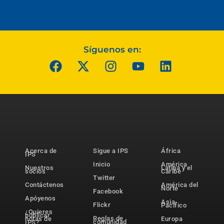
Síguenos en:
Acerca de
Sigue a IPS
África
IPS
Inicio
América
Nuestros
Latina y el
socios
Caribe
Twitter
Contáctenos
América del
Norte
Facebook
Apóyenos
Asia-
Flickr
Pacífico
¿Quieres
publicar
Reglas de
notas de
Europa
comunidad
IPS?