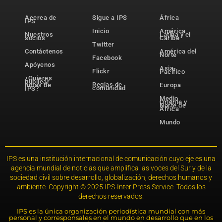
Acerca de
Sigue a IPS
África
IPS
Inicio
América
Nuestros
Latina y el
socios
Caribe
Twitter
Contáctenos
América del
Norte
Facebook
Apóyenos
Asia-
Flickr
Pacífico
¿Quieres
publicar
Reglas de
notas de
Europa
comunidad
IPS?
Medio
Oriente y
Norte de
África
Mundo
IPS es una institución internacional de comunicación cuyo eje es una
agencia mundial de noticias que amplifica las voces del Sur y de la
sociedad civil sobre desarrollo, globalización, derechos humanos y
ambiente. Copyright © 2025 IPS-Inter Press Service. Todos los
derechos reservados.
IPS es la única organización periodística mundial con más
personal y corresponsales en el mundo en desarrollo que en los