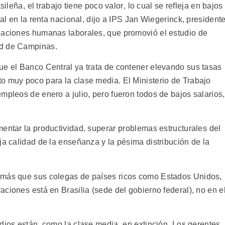
ileña, el trabajo tiene poco valor, lo cual se refleja en bajos
ial en la renta nacional, dijo a IPS Jan Wiegerinck, president
elaciones humanas laborales, que promovió el estudio de
ad de Campinas.
ue el Banco Central ya trata de contener elevando sus tasas
o muy poco para la clase media. El Ministerio de Trabajo
mpleos de enero a julio, pero fueron todos de bajos salarios,
entar la productividad, superar problemas estructurales del
ja calidad de la enseñanza y la pésima distribución de la
 más que sus colegas de países ricos como Estados Unidos,
ciones está en Brasilia (sede del gobierno federal), no en e
dios están, como la clase media, en extinción. Los gerentes