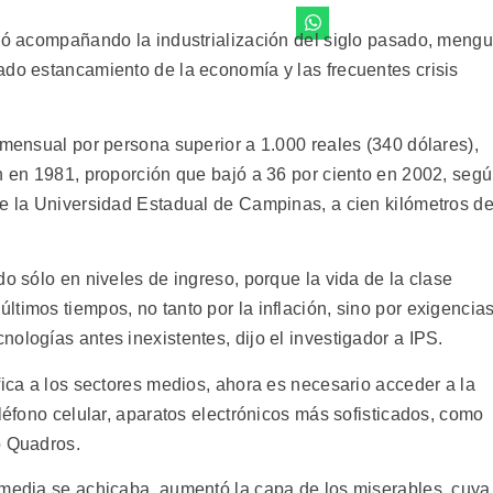
icó acompañando la industrialización del siglo pasado, meng
ado estancamiento de la economía y las frecuentes crisis
 mensual por persona superior a 1.000 reales (340 dólares),
ón en 1981, proporción que bajó a 36 por ciento en 2002, seg
de la Universidad Estadual de Campinas, a cien kilómetros d
do sólo en niveles de ingreso, porque la vida de la clase
timos tiempos, no tanto por la inflación, sino por exigencia
ologías antes inexistentes, dijo el investigador a IPS.
fica a los sectores medios, ahora es necesario acceder a la
eléfono celular, aparatos electrónicos más sofisticados, como
ó Quadros.
 media se achicaba, aumentó la capa de los miserables, cuya