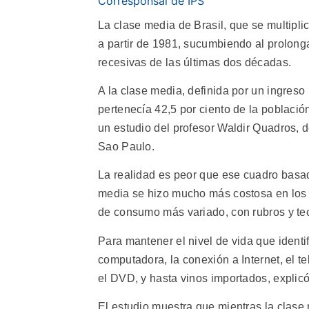
Corresponsal de IPS
La clase media de Brasil, que se multipl
a partir de 1981, sucumbiendo al prolong
recesivas de las últimas dos décadas.
A la clase media, definida por un ingreso
pertenecía 42,5 por ciento de la poblaci
un estudio del profesor Waldir Quadros, 
Sao Paulo.
La realidad es peor que ese cuadro basa
media se hizo mucho más costosa en los úl
de consumo más variado, con rubros y tecn
Para mantener el nivel de vida que identi
computadora, la conexión a Internet, el t
el DVD, y hasta vinos importados, explic
El estudio muestra que mientras la clase