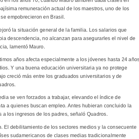
eno en los años 70, cuando Mauro también daba clases en
ajísima remuneración actual de los maestros, uno de los
se empobrecieron en Brasil.
ró la situación general de la familia. Los salarios que
pia descendencia, no alcanzan para asegurarles el nivel de
ncia, lamentó Mauro.
timos años afecta especialmente a los jóvenes hasta 24 años
udios. Y una buena educación universitaria ya no protege
ajo creció más entre los graduados universitarios y de
uadros.
dia se ven forzados a trabajar, elevando el índice de
ta a quienes buscan empleo. Antes hubieran concluido la
s a los ingresos de los padres, señaló Quadros.
. El debilitamiento de los sectores medios y la consecuente
aíses sudamericanos de clases medias tradicionalmente