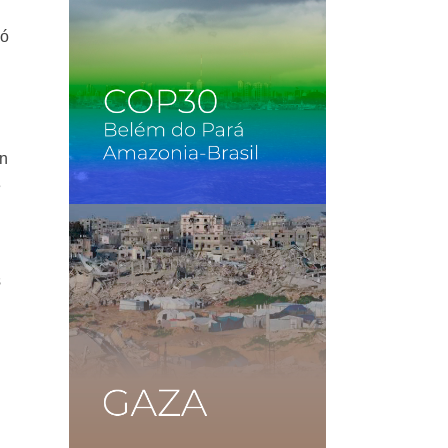
uó
ún
e
s