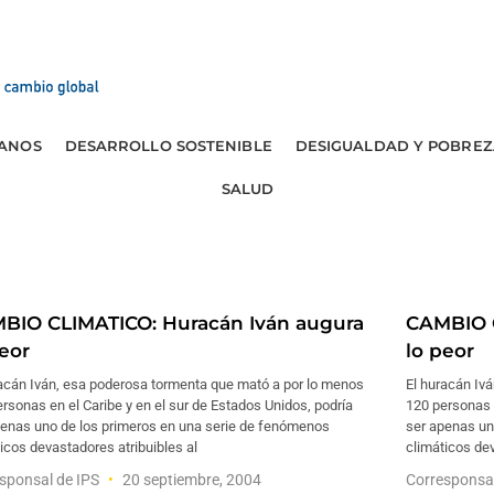
ANOS
DESARROLLO SOSTENIBLE
DESIGUALDAD Y POBREZ
SALUD
BIO CLIMATICO: Huracán Iván augura
CAMBIO C
peor
lo peor
racán Iván, esa poderosa tormenta que mató a por lo menos
El huracán Iv
rsonas en el Caribe y en el sur de Estados Unidos, podría
120 personas e
penas uno de los primeros en una serie de fenómenos
ser apenas un
icos devastadores atribuibles al
climáticos dev
sponsal de IPS
20 septiembre, 2004
Corresponsa