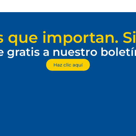
s que importan. Si
e gratis a nuestro bolet
Haz clic aquí