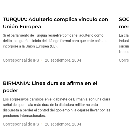
TURQUIA: Adulterio complica vínculo con
SOC
Unión Europea
men
Si el parlamento de Turquía resuelve tipificar el adulterio como
La cla
delito, peligrará el inicio del diálogo formal para que este país se
indust
incorpore a la Unión Europea (UE).
sucum
frecue
Corresponsal de IPS
20 septiembre, 2004
Corre
BIRMANIA: Línea dura se afirma en el
poder
Los sorpresivos cambios en el gabinete de Birmania son una clara
señal de que el ala más dura de la dictadura militar no está
dispuesta a perder el control del gobierno ni a dejarse llevar por las
presiones internacionales.
Corresponsal de IPS
20 septiembre, 2004