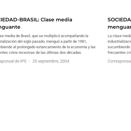
IEDAD-BRASIL: Clase media
SOCIEDA
guante
mengua
se media de Brasil, que se multiplicó acompañando la
La clase medi
rialización del siglo pasado, menguó a partir de 1981,
industrializac
biendo al prolongado estancamiento de la economía y las
sucumbiendo a
ntes crisis recesivas de las últimas dos décadas.
frecuentes cr
sponsal de IPS
20 septiembre, 2004
Corresponsa