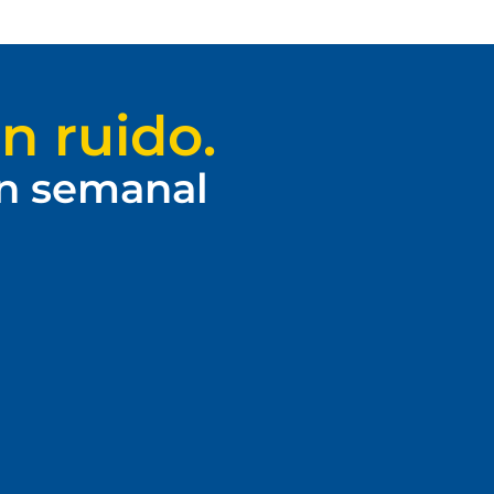
n ruido.
ín semanal