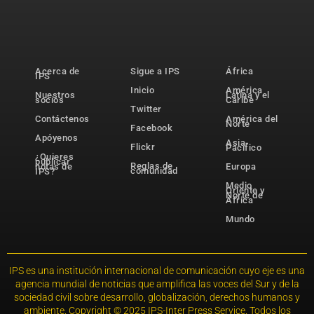
Acerca de
Sigue a IPS
África
IPS
Inicio
América
Nuestros
Latina y el
socios
Caribe
Twitter
Contáctenos
América del
Norte
Facebook
Apóyenos
Asia-
Flickr
Pacífico
¿Quieres
publicar
Reglas de
notas de
Europa
comunidad
IPS?
Medio
Oriente y
Norte de
África
Mundo
IPS es una institución internacional de comunicación cuyo eje es una
agencia mundial de noticias que amplifica las voces del Sur y de la
sociedad civil sobre desarrollo, globalización, derechos humanos y
ambiente. Copyright © 2025 IPS-Inter Press Service. Todos los