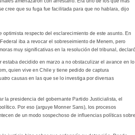
bunales amenazaron con arrestarlo. Era uno de los que más
se cree que su fuga fue facilitada para que no hablara, dijo
optimista respecto del esclarecimiento de este asunto. En
Federal iba a revocar el sobreseimiento de Menem, pero
ras muy significativas en la resolución del tribunal, declaró
er estaba decidido en marzo a no obstaculizar el avance en lo
em, quien vive en Chile y tiene pedido de captura
uatro causas en las que se lo investiga por diversas
r la presidencia del gobernante Partido Justicialista, el
olítico. Por eso (arguye Monner Sans), los procesos
entecen de un modo sospechoso de influencias políticas sobr