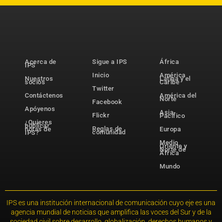
Acerca de
Sigue a IPS
África
IPS
Inicio
América
Nuestros
Latina y el
socios
Caribe
Twitter
Contáctenos
América del
Norte
Facebook
Apóyenos
Asia-
Flickr
Pacífico
¿Quieres
publicar
Reglas de
notas de
Europa
comunidad
IPS?
Medio
Oriente y
Norte de
África
Mundo
IPS es una institución internacional de comunicación cuyo eje es una
agencia mundial de noticias que amplifica las voces del Sur y de la
sociedad civil sobre desarrollo, globalización, derechos humanos y