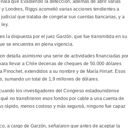
ñala que Evadiendo la detección, además de abrir varias
 y Londres, Riggs acometió varias acciones tendientes a
 judicial que trataba de congelar sus cuentas bancarias, y a
ley.
 es la dispuesta por el juez Garzón, que fue transmitida en su
ue se encuentra en plena vigencia.
n detalla asimismo una serie de actividades financiadas po
 para llevar a Chile decenas de cheques de 50.000 dólares
 Pinochet, extendidos a su nombre y de María Hiriart. Esos
 sumando un total de 1,9 millones de dólares.
 cuando los investigadores del Congreso estadounidense
 qué no transfirieron esos fondos por cable a una cuenta de
más rápido, menos costoso y más seguroà, ninguno fue capaz
o, a cargo de Garzón, señalaron que antes de aceptar la