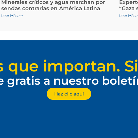
Minerales críticos y agua marchan por
Expert
sendas contrarias en América Latina
“Gaza 
Leer Más >>
Leer Más 
s que importan. Si
e gratis a nuestro bolet
Haz clic aquí