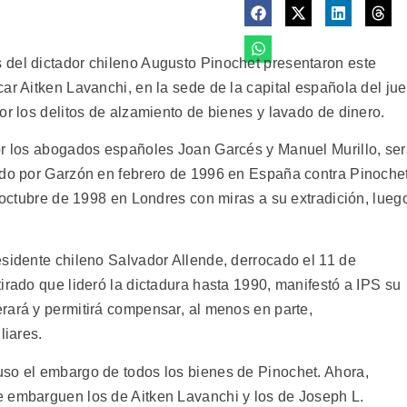
 del dictador chileno Augusto Pinochet presentaron este
ar Aitken Lavanchi, en la sede de la capital española del ju
or los delitos de alzamiento de bienes y lavado de dinero.
or los abogados españoles Joan Garcés y Manuel Murillo, se
ado por Garzón en febrero de 1996 en España contra Pinoche
e octubre de 1998 en Londres con miras a su extradición, lueg
esidente chileno Salvador Allende, derrocado el 11 de
irado que lideró la dictadura hasta 1990, manifestó a IPS su
rará y permitirá compensar, al menos en parte,
liares.
uso el embargo de todos los bienes de Pinochet. Ahora,
e embarguen los de Aitken Lavanchi y los de Joseph L.