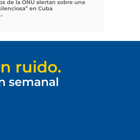
os de la ONU alertan sobre una
silenciosa” en Cuba
>>
n ruido.
ín semanal