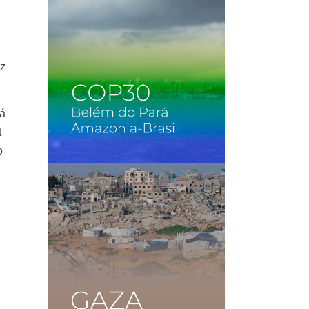
ez
rá
t
o