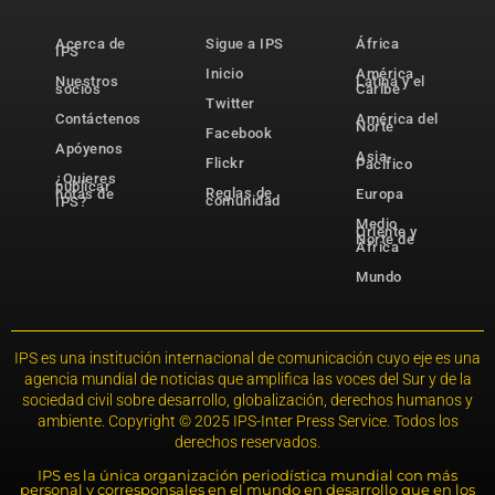
Acerca de
Sigue a IPS
África
IPS
Inicio
América
Nuestros
Latina y el
socios
Caribe
Twitter
Contáctenos
América del
Norte
Facebook
Apóyenos
Asia-
Flickr
Pacífico
¿Quieres
publicar
Reglas de
notas de
Europa
comunidad
IPS?
Medio
Oriente y
Norte de
África
Mundo
IPS es una institución internacional de comunicación cuyo eje es una
agencia mundial de noticias que amplifica las voces del Sur y de la
sociedad civil sobre desarrollo, globalización, derechos humanos y
ambiente. Copyright © 2025 IPS-Inter Press Service. Todos los
derechos reservados.
IPS es la única organización periodística mundial con más
personal y corresponsales en el mundo en desarrollo que en los