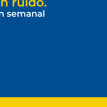
n ruido.
ín semanal