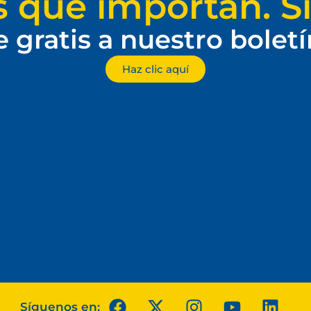
s que importan. Si
e gratis a nuestro bolet
Haz clic aquí
Síguenos en: