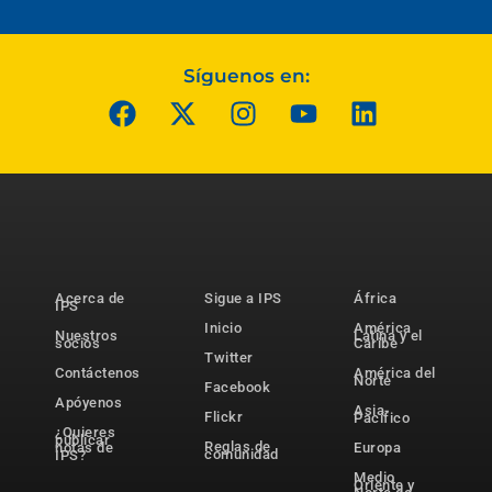
Síguenos en:
Acerca de
Sigue a IPS
África
IPS
Inicio
América
Nuestros
Latina y el
socios
Caribe
Twitter
Contáctenos
América del
Norte
Facebook
Apóyenos
Asia-
Flickr
Pacífico
¿Quieres
publicar
Reglas de
notas de
Europa
comunidad
IPS?
Medio
Oriente y