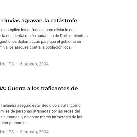
Lluvias agravan la catástrofe
via complica los esfuerzos para aliviar la crisis
n la occidental región sudanesa de Darfur, mientras
 gestiones diplomáticas para que el gobierno en
in a los ataques contra la población local.
l de IPS
6 agosto, 2004
: Guerra a los traficantes de
s
 Tailandia aseguró estar decidido a tratar como
 miles de personas atrapadas por las redes del
res humanos, y no como meros infractores de las
ción y laborales.
l de IPS
6 agosto, 2004