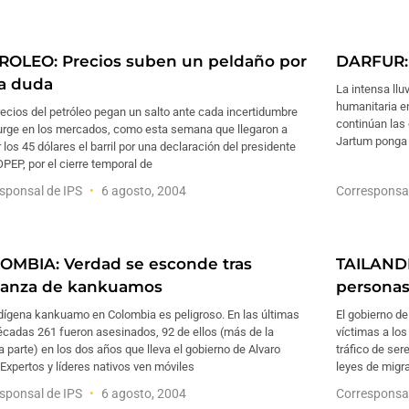
ROLEO: Precios suben un peldaño por
DARFUR: 
a duda
La intensa llu
humanitaria e
ecios del petróleo pegan un salto ante cada incertidumbre
continúan las
urge en los mercados, como esta semana que llegaron a
Jartum ponga f
 los 45 dólares el barril por una declaración del presidente
OPEP, por el cierre temporal de
sponsal de IPS
6 agosto, 2004
Corresponsa
OMBIA: Verdad se esconde tras
TAILANDIA
anza de kankuamos
persona
ndígena kankuamo en Colombia es peligroso. En las últimas
El gobierno de
écadas 261 fueron asesinados, 92 de ellos (más de la
víctimas a los
a parte) en los dos años que lleva el gobierno de Alvaro
tráfico de se
 Expertos y líderes nativos ven móviles
leyes de migra
sponsal de IPS
6 agosto, 2004
Corresponsa