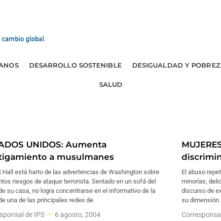
ANOS
DESARROLLO SOSTENIBLE
DESIGUALDAD Y POBREZ
SALUD
ADOS UNIDOS: Aumenta
MUJERES:
tigamiento a musulmanes
discrimi
 Hall está harto de las advertencias de Washington sobre
El abuso repet
tos riesgos de ataque terrorista. Sentado en un sofá del
minorías, deli
 de su casa, no logra concentrarse en el informativo de la
discurso de e
de una de las principales redes de
su dimensión.
sponsal de IPS
6 agosto, 2004
Corresponsa