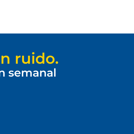
n ruido.
ín semanal