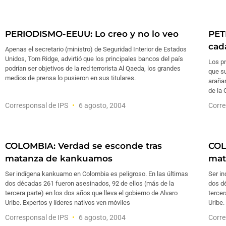
PERIODISMO-EEUU: Lo creo y no lo veo
PET
cad
Apenas el secretario (ministro) de Seguridad Interior de Estados
Unidos, Tom Ridge, advirtió que los principales bancos del país
Los pr
podrían ser objetivos de la red terrorista Al Qaeda, los grandes
que s
medios de prensa lo pusieron en sus titulares.
arañar
de la 
Corresponsal de IPS
6 agosto, 2004
Corre
COLOMBIA: Verdad se esconde tras
COL
matanza de kankuamos
mat
Ser indígena kankuamo en Colombia es peligroso. En las últimas
Ser i
dos décadas 261 fueron asesinados, 92 de ellos (más de la
dos d
tercera parte) en los dos años que lleva el gobierno de Alvaro
tercer
Uribe. Expertos y líderes nativos ven móviles
Uribe.
Corresponsal de IPS
6 agosto, 2004
Corre