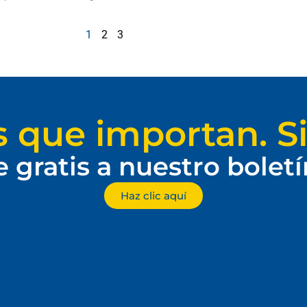
1
2
3
s que importan. Si
e gratis a nuestro bolet
Haz clic aquí