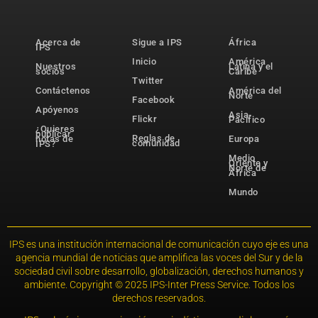
Acerca de
Sigue a IPS
África
IPS
Inicio
América
Nuestros
Latina y el
socios
Caribe
Twitter
Contáctenos
América del
Norte
Facebook
Apóyenos
Asia-
Flickr
Pacífico
¿Quieres
publicar
Reglas de
notas de
Europa
comunidad
IPS?
Medio
Oriente y
Norte de
África
Mundo
IPS es una institución internacional de comunicación cuyo eje es una
agencia mundial de noticias que amplifica las voces del Sur y de la
sociedad civil sobre desarrollo, globalización, derechos humanos y
ambiente. Copyright © 2025 IPS-Inter Press Service. Todos los
derechos reservados.