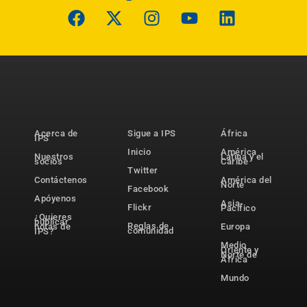
Acerca de
Sigue a IPS
África
IPS
Inicio
América
Nuestros
Latina y el
socios
Caribe
Twitter
Contáctenos
América del
Norte
Facebook
Apóyenos
Asia-
Flickr
Pacífico
¿Quieres
publicar
Reglas de
notas de
Europa
comunidad
IPS?
Medio
Oriente y
Norte de
África
Mundo