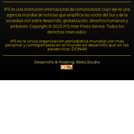
IPS es una institución internacional de comunicación cuyo eje es una
agencia mundial de noticias que amplifica las voces del Sur y de la
sociedad civil sobre desarrollo, globalización, derechos humanos y
ambiente. Copyright © 2025 IPS-Inter Press Service. Todos los
derechos reservados.
IPS es la única organización periodística mundial con más
personal y corresponsales en el mundo en desarrollo que en los
países ricos. DONAR
Desarrollo & Hosting: Atiko.Studio