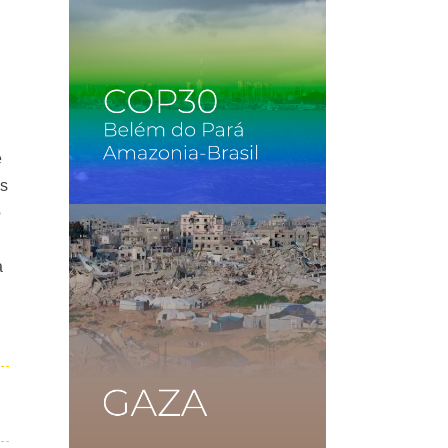
e
os
o
a