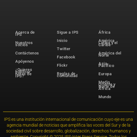
Acerca de
Sigue a IPS
África
IPS
Inicio
América
Nuestros
Latina y el
socios
Caribe
Twitter
Contáctenos
América del
Norte
Facebook
Apóyenos
Asia-
Flickr
Pacífico
¿Quieres
publicar
Reglas de
notas de
Europa
comunidad
IPS?
Medio
Oriente y
Norte de
África
Mundo
IPS es una institución internacional de comunicación cuyo eje es una
agencia mundial de noticias que amplifica las voces del Sur y de la
sociedad civil sobre desarrollo, globalización, derechos humanos y
ambiente. Copyright © 2025 IPS-Inter Press Service. Todos los