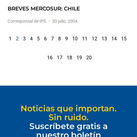
BREVES MERCOSUR: CHILE
Corresponsal de IPS
30 julio, 2004
1
2
3
4
5
6
7
8
9
10
11
12
13
14
15
16
17
18
19
20
Noticias que importan.
Sin ruido.
Suscríbete gratis a
nuestro boletín