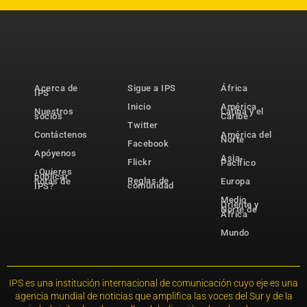
Acerca de
Sigue a IPS
África
IPS
Inicio
América
Nuestros
Latina y el
socios
Caribe
Twitter
Contáctenos
América del
Norte
Facebook
Apóyenos
Asia-
Flickr
Pacífico
¿Quieres
publicar
Reglas de
notas de
Europa
comunidad
IPS?
Medio
Oriente y
Norte de
África
Mundo
IPS es una institución internacional de comunicación cuyo eje es una
agencia mundial de noticias que amplifica las voces del Sur y de la