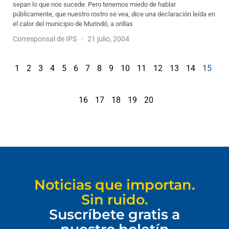
sepan lo que nos sucede. Pero tenemos miedo de hablar
públicamente, que nuestro rostro se vea, dice una declaración leída en
el calor del municipio de Murindó, a orillas
Corresponsal de IPS
21 julio, 2004
1
2
3
4
5
6
7
8
9
10
11
12
13
14
15
16
17
18
19
20
Noticias que importan.
Sin ruido.
Suscríbete gratis a