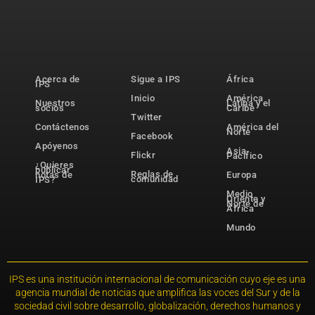
Acerca de
Sigue a IPS
África
IPS
Inicio
América
Nuestros
Latina y el
socios
Caribe
Twitter
Contáctenos
América del
Norte
Facebook
Apóyenos
Asia-
Flickr
Pacífico
¿Quieres
publicar
Reglas de
notas de
Europa
comunidad
IPS?
Medio
Oriente y
Norte de
África
Mundo
IPS es una institución internacional de comunicación cuyo eje es una
agencia mundial de noticias que amplifica las voces del Sur y de la
sociedad civil sobre desarrollo, globalización, derechos humanos y