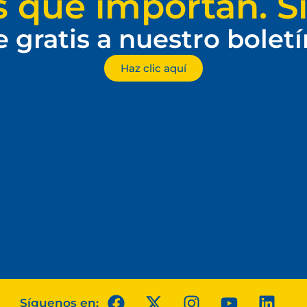
s que importan. Si
e gratis a nuestro bolet
Haz clic aquí
Síguenos en: