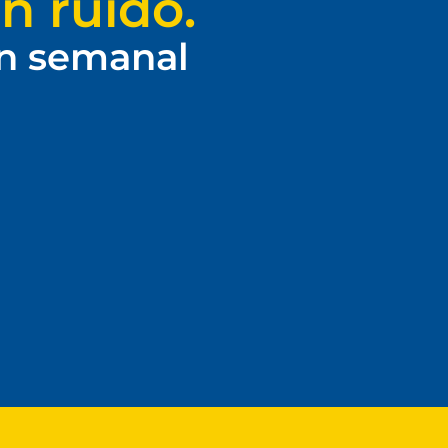
n ruido.
ín semanal