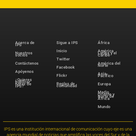
Acerca de
Sigue a IPS
África
IPS
Inicio
América
Nuestros
Latina y el
socios
Caribe
Twitter
Contáctenos
América del
Norte
Facebook
Apóyenos
Asia-
Flickr
Pacífico
¿Quieres
publicar
Reglas de
notas de
Europa
comunidad
IPS?
Medio
Oriente y
Norte de
África
Mundo
IPS es una institución internacional de comunicación cuyo eje es una
agencia mundial de noticias que amplifica las voces del Sur y de la