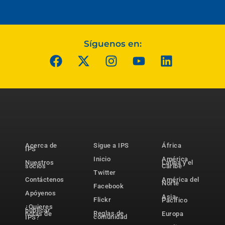
Síguenos en:
Acerca de
Sigue a IPS
África
IPS
Inicio
América
Nuestros
Latina y el
socios
Caribe
Twitter
Contáctenos
América del
Norte
Facebook
Apóyenos
Asia-
Flickr
Pacífico
¿Quieres
publicar
Reglas de
notas de
Europa
comunidad
IPS?