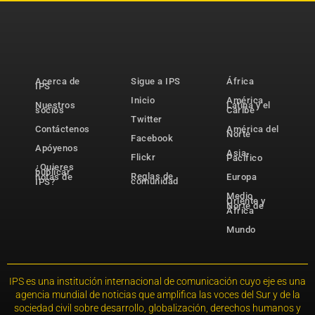
Acerca de
Sigue a IPS
África
IPS
Inicio
América
Nuestros
Latina y el
socios
Caribe
Twitter
Contáctenos
América del
Norte
Facebook
Apóyenos
Asia-
Flickr
Pacífico
¿Quieres
publicar
Reglas de
notas de
Europa
comunidad
IPS?
Medio
Oriente y
Norte de
África
Mundo
IPS es una institución internacional de comunicación cuyo eje es una
agencia mundial de noticias que amplifica las voces del Sur y de la
sociedad civil sobre desarrollo, globalización, derechos humanos y