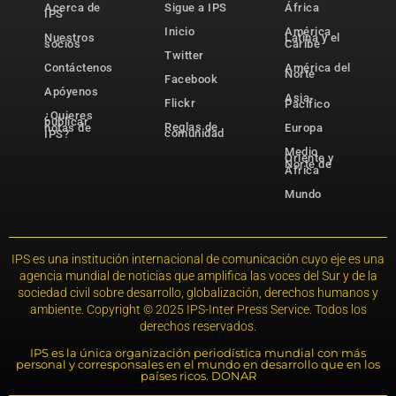
Acerca de
Sigue a IPS
África
IPS
Inicio
América
Nuestros
Latina y el
socios
Caribe
Twitter
Contáctenos
América del
Norte
Facebook
Apóyenos
Asia-
Flickr
Pacífico
¿Quieres
publicar
Reglas de
notas de
Europa
comunidad
IPS?
Medio
Oriente y
Norte de
África
Mundo
IPS es una institución internacional de comunicación cuyo eje es una
agencia mundial de noticias que amplifica las voces del Sur y de la
sociedad civil sobre desarrollo, globalización, derechos humanos y
ambiente. Copyright © 2025 IPS-Inter Press Service. Todos los
derechos reservados.
IPS es la única organización periodística mundial con más
personal y corresponsales en el mundo en desarrollo que en los
países ricos. DONAR