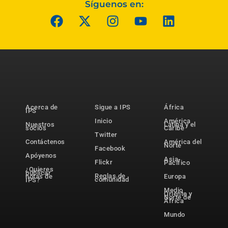
Síguenos en:
Acerca de
Sigue a IPS
África
IPS
Inicio
América
Nuestros
Latina y el
socios
Caribe
Twitter
Contáctenos
América del
Norte
Facebook
Apóyenos
Asia-
Flickr
Pacífico
¿Quieres
publicar
Reglas de
notas de
Europa
comunidad
IPS?
Medio
Oriente y
Norte de
África
Mundo