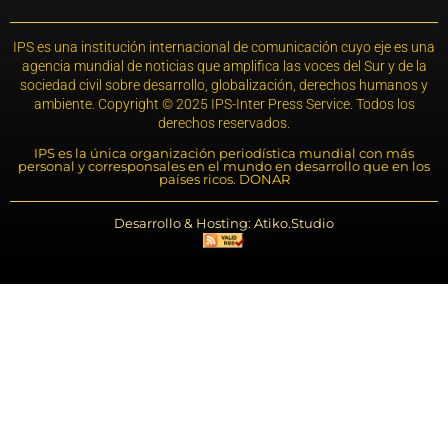
IPS es una institución internacional de comunicación cuyo eje es una
agencia mundial de noticias que amplifica las voces del Sur y de la
sociedad civil sobre desarrollo, globalización, derechos humanos y
ambiente. Copyright © 2025 IPS-Inter Press Service. Todos los
derechos reservados.
IPS es la única organización periodística mundial con más
personal y corresponsales en el mundo en desarrollo que en los
países ricos. DONAR
Desarrollo & Hosting: Atiko.Studio