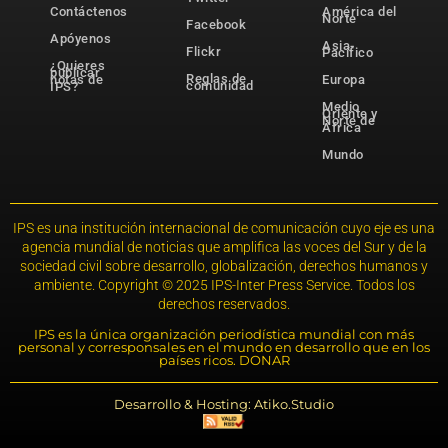
Contáctenos
América del
Norte
Facebook
Apóyenos
Asia-
Flickr
Pacífico
¿Quieres
publicar
Reglas de
notas de
Europa
comunidad
IPS?
Medio
Oriente y
Norte de
África
Mundo
IPS es una institución internacional de comunicación cuyo eje es una
agencia mundial de noticias que amplifica las voces del Sur y de la
sociedad civil sobre desarrollo, globalización, derechos humanos y
ambiente. Copyright © 2025 IPS-Inter Press Service. Todos los
derechos reservados.
IPS es la única organización periodística mundial con más
personal y corresponsales en el mundo en desarrollo que en los
países ricos. DONAR
Desarrollo & Hosting: Atiko.Studio