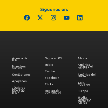
Síguenos en:
Acerca de
Sigue a IPS
África
IPS
Inicio
América
Nuestros
Latina y el
socios
Caribe
Twitter
Contáctenos
América del
Norte
Facebook
Apóyenos
Asia-
Flickr
Pacífico
¿Quieres
publicar
Reglas de
notas de
Europa
comunidad
IPS?
Medio
Oriente y
Norte de
África