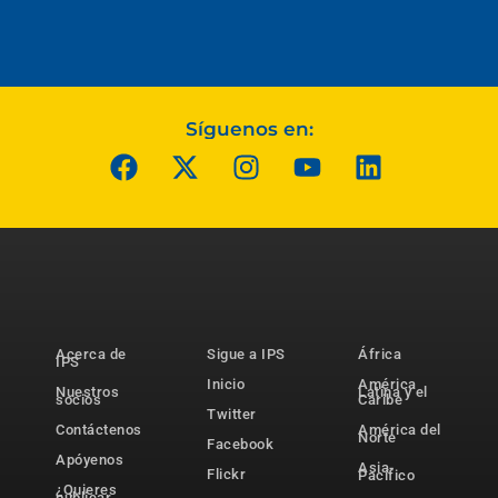
Síguenos en:
Acerca de
Sigue a IPS
África
IPS
Inicio
América
Nuestros
Latina y el
socios
Caribe
Twitter
Contáctenos
América del
Norte
Facebook
Apóyenos
Asia-
Flickr
Pacífico
¿Quieres
publicar